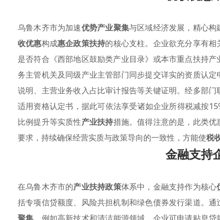
乌鲁木齐市为加速
优势产业聚集
与区域经济发展，精心构
收优惠
构成
惠企政策扶持
的核心支柱。企业欲充分享有相
是否符合《西部地区鼓励类产业目录》或本市重点扶持产
务主管机关及同级产业主管部门同步提交详实的资质认定
说明、主营业务收入占比审计报告等关键证明。经多部门
适用资格认定书，据此可依法享受诸如企业所得税减按1
比例提升等实质性
产业扶持
措施。值得注意的是，此类优
要求，持续确保经营实质与政策导向的一致性，方能使
税
金融支持
在乌鲁木齐市的
产业扶持政策
体系中，金融支持作为核心
括专项信贷额度、风险共担机制和绿色债券发行渠道。通
聚集
，例如高新技术和清洁能源领域，企业可申请贴息贷